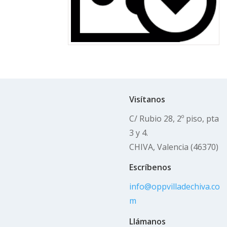
Visítanos
C/ Rubio 28, 2º piso, pta
3 y 4.
CHIVA, Valencia (46370)
Escríbenos
info@oppvilladechiva.co
m
Llámanos